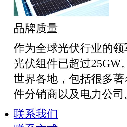
品牌质量
作为全球光伏行业的领
光伏组件已超过25G
世界各地，包括很多著
件分销商以及电力公司
联系我们