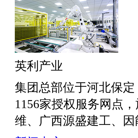
英利产业
集团总部位于河北保定
1156家授权服务网点
维、广西源盛建工、因