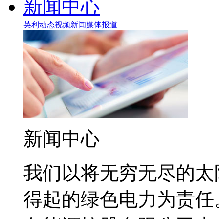
新闻中心
英利动态
视频新闻
媒体报道
新闻中心
我们以将无穷无尽的太
得起的绿色电力为责任