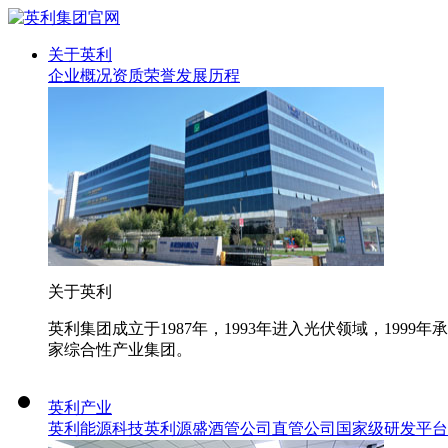
关于英利
企业概况
资质荣誉
发展历程
关于英利
英利集团成立于1987年，1993年进入光伏领域，19
家综合性产业集团。
英利产业
英利能源科技
英利源盛
酒管公司
直管公司
国家级研发平台