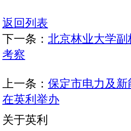
返回列表
下一条：
北京林业大学副
考察
上一条：
保定市电力及新
在英利举办
关于英利