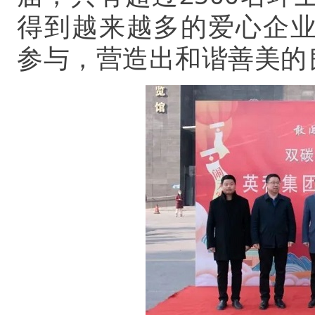
得到越来越多的爱心企
参与，营造出和谐善美的