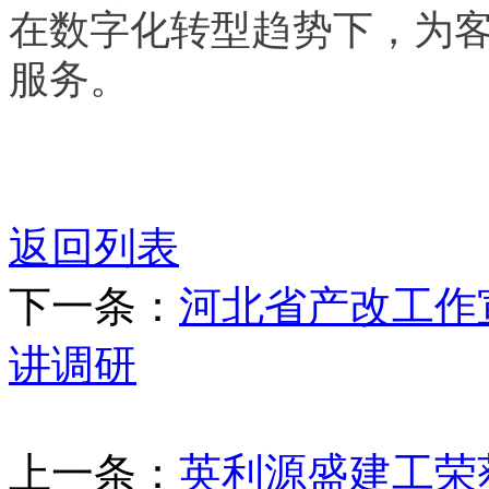
在数字化转型趋势下，为
服务。
返回列表
下一条：
河北省产改工作
讲调研
上一条：
英利源盛建工荣获