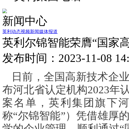
新闻中心
英利动态
视频新闻
媒体报道
英利尔锦智能荣膺“国家高
发布时间：2023-11-08 14:
日前，全国高新技术企
布河北省认定机构2023
案名单，英利集团旗下
称“尔锦智能”）凭借雄厚
学的企业管理，顺利通过“