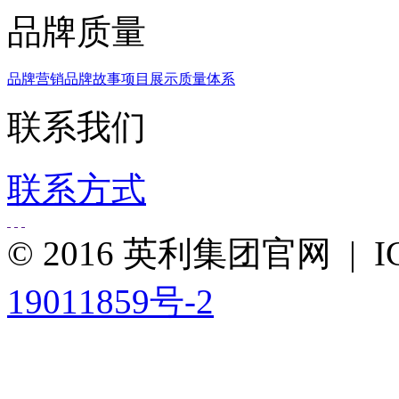
品牌质量
品牌营销
品牌故事
项目展示
质量体系
联系我们
联系方式
© 2016 英利集团官网 |
19011859号-2