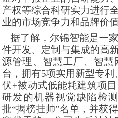
产权等综合科研实力进行
业的市场竞争力和品牌价
据了解，尔锦智能是一
件开发、定制与集成的高
源管理、智慧工厂、智慧
台，拥有5项实用新型专利
伏+被动式低能耗建筑项目
研发的机器视觉缺陷检
批“揭榜挂帅”名单，并获得