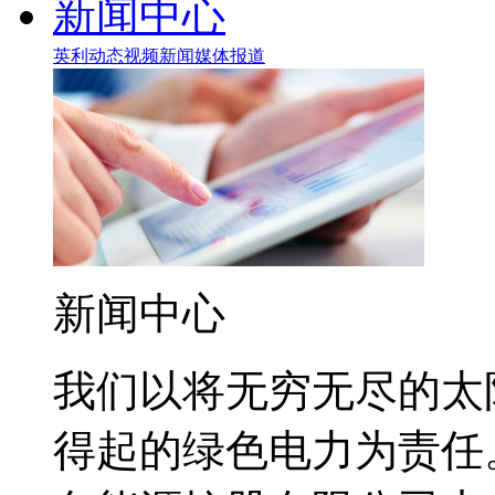
新闻中心
英利动态
视频新闻
媒体报道
新闻中心
我们以将无穷无尽的太
得起的绿色电力为责任