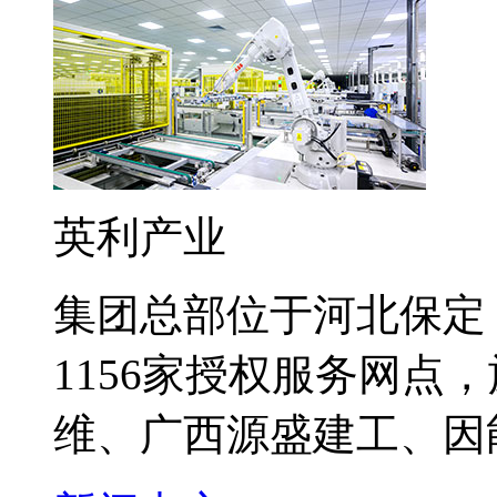
英利产业
集团总部位于河北保定
1156家授权服务网点
维、广西源盛建工、因