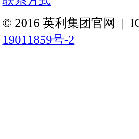
联系方式
© 2016 英利集团官网 |
19011859号-2