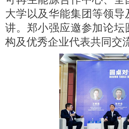
大学以及华能集团等领导
讲。郑小强应邀参加论坛
构及优秀企业代表共同交