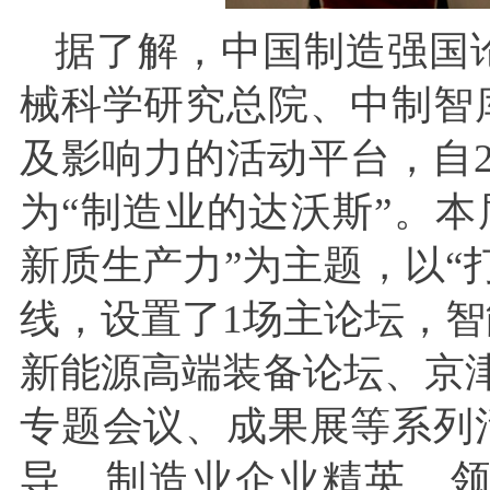
据了解，中国制造强国
械科学研究总院、中制智
及影响力的活动平台，自2
为“制造业的达沃斯”。本
新质生产力”为主题，以“
线，设置了1场主论坛，
新能源高端装备论坛、京
专题会议、成果展等系列
导、制造业企业精英、