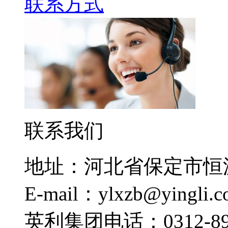
联系方式
联系我们
地址：河北省保定市恒
E-mail：ylxzb@yingli.
英利集团电话：0312-892