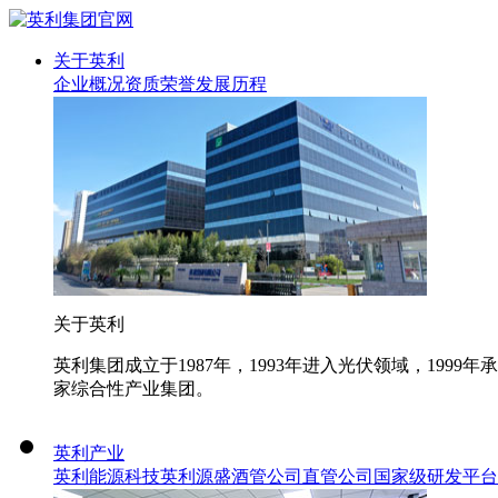
关于英利
企业概况
资质荣誉
发展历程
关于英利
英利集团成立于1987年，1993年进入光伏领域，19
家综合性产业集团。
英利产业
英利能源科技
英利源盛
酒管公司
直管公司
国家级研发平台