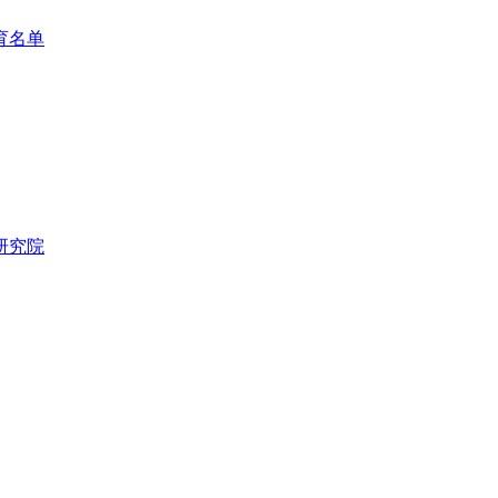
育名单
研究院