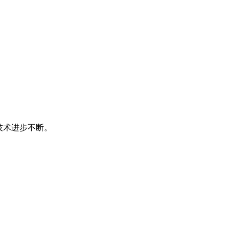
技术进步不断。