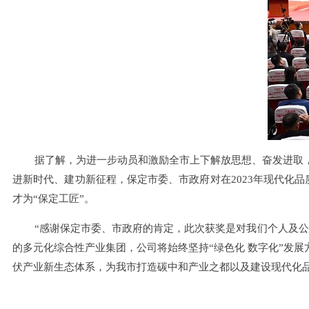
据了解，为进一步动员和激励全市上下解放思想、奋发进取
进新时代、建功新征程，保定市委、市政府对在2023年现代化
才为“保定工匠”。
“感谢保定市委、市政府的肯定，此次获奖是对我们个人及
的多元化综合性产业集团，公司将始终坚持“绿色化 数字化”发
伏产业新生态体系，为我市打造碳中和产业之都以及建设现代化