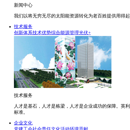
新闻中心
我们以将无穷无尽的太阳能资源转化为老百姓提供用得起的
技术服务
创新体系
技术优势
综合能源管理
光伏+
技术服务
人才是基石，人才是栋梁，人才是企业成功的保障。英利
标准。
企业文化
党建工会
社会责任
文化活动
环境贡献