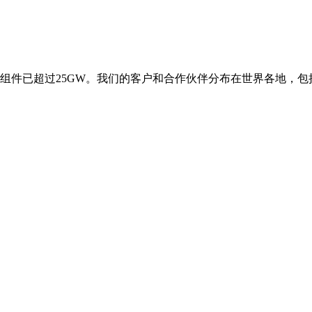
组件已超过25GW。我们的客户和合作伙伴分布在世界各地，