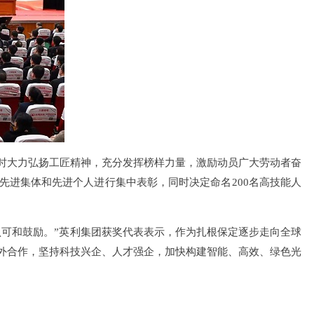
时大力弘扬工匠精神，充分发挥榜样力量，激励动员广大劳动者奋
先进集体和先进个人进行集中表彰，同时决定命名200名高技能人
可和鼓励。”英利集团获奖代表表示，作为扎根保定逐步走向全球
对外合作，坚持科技兴企、人才强企，加快构建智能、高效、绿色光