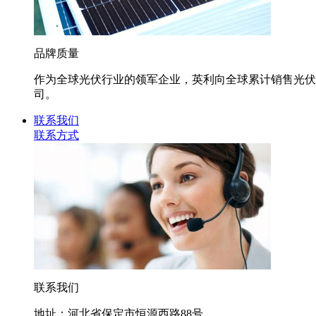
品牌质量
作为全球光伏行业的领军企业，英利向全球累计销售光伏
司。
联系我们
联系方式
联系我们
地址：河北省保定市恒源西路88号