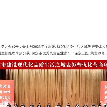
环境大会召开，会上对2023年度建设现代化品质生活之城先进集体和
量部经理李超分获“保定市优秀民营企业家”、“保定工匠”荣誉称号