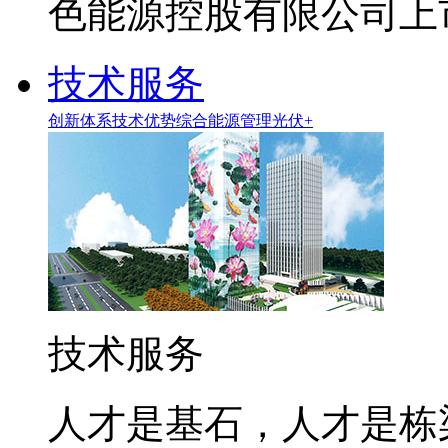
色能源控股有限公司上市
技术服务
创新体系
技术优势
综合能源管理
光伏+
技术服务
人才是基石，人才是栋