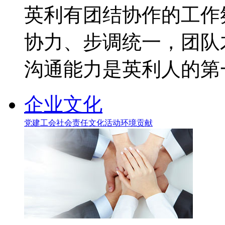
英利有团结协作的工作
协力、步调统一，团队
沟通能力是英利人的第
企业文化
党建工会
社会责任
文化活动
环境贡献