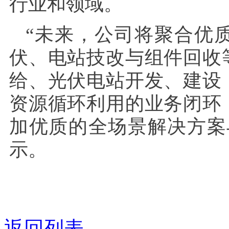
行业和领域。
“未来，公司将聚合优
伏、电站技改与组件回收
给、光伏电站开发、建设
资源循环利用的业务闭环
加优质的全场景解决方案
示。
返回列表