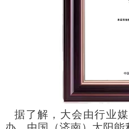
据了解，大会由行业媒
办，中国（济南）太阳能