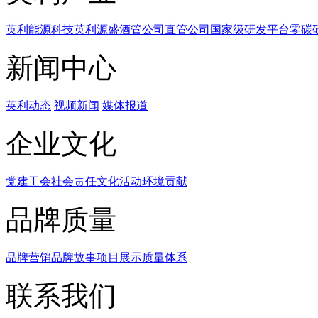
英利能源科技
英利源盛
酒管公司
直管公司
国家级研发平台
零碳
新闻中心
英利动态
视频新闻
媒体报道
企业文化
党建工会
社会责任
文化活动
环境贡献
品牌质量
品牌营销
品牌故事
项目展示
质量体系
联系我们