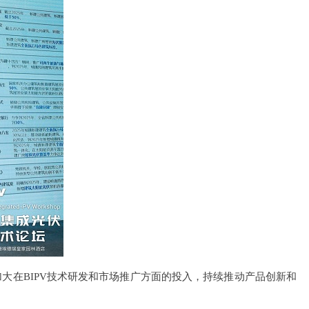
大在BIPV技术研发和市场推广方面的投入，持续推动产品创新和