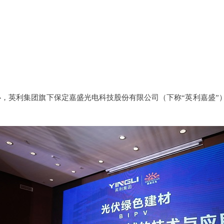
办，英利集团旗下保定嘉盛光电科技股份有限公司（下称“英利嘉盛”）