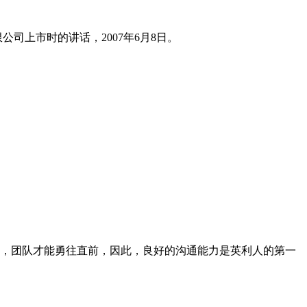
司上市时的讲话，2007年6月8日。
，团队才能勇往直前，因此，良好的沟通能力是英利人的第一