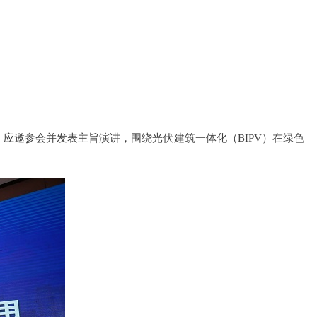
应邀参会并发表主旨演讲，围绕光伏建筑一体化（BIPV）在绿色