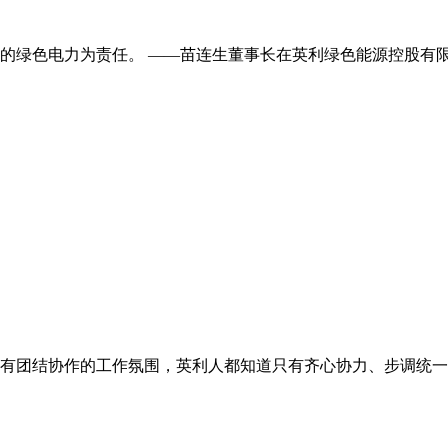
绿色电力为责任。 ——苗连生董事长在英利绿色能源控股有限公
有团结协作的工作氛围，英利人都知道只有齐心协力、步调统一