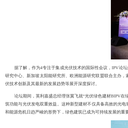
据了解，作为4专注于集成光伏技术的国际性会议，IPV论
研究中心、新加坡太阳能研究所、欧洲能源研究联盟联合主办，索
伏技术创新及其最新的发展趋势等展开深度探讨。
论坛期间，英利嘉盛总经理张翼飞就“光伏绿色建材BIPV在
筑功能与光伏发电双重效益。这种新型建材不仅具备高效的光电
和能源危机日趋严峻的形势下，绿色建筑已成为可持续发展的重要