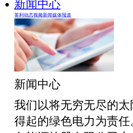
新闻中心
英利动态
视频新闻
媒体报道
新闻中心
我们以将无穷无尽的太
得起的绿色电力为责任