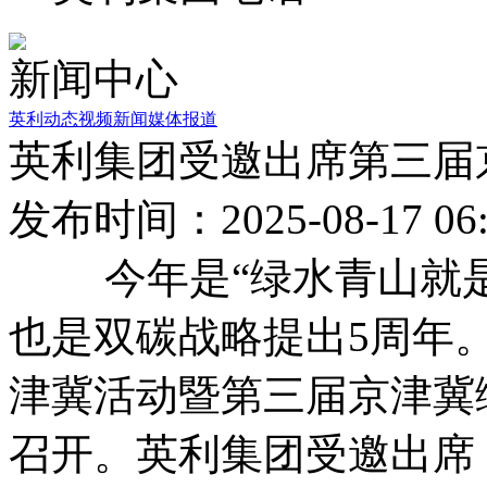
新闻中心
英利动态
视频新闻
媒体报道
英利集团受邀出席第三届
发布时间：2025-08-17 06:
今年是“绿水青山就是金
也是双碳战略提出5周年。8
津冀活动暨第三届京津冀
召开。英利集团受邀出席