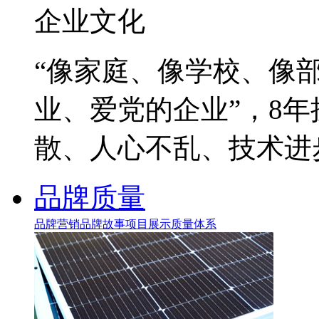
企业文化
“像家庭、像学校、像
业、爱党的企业”，8
散、人心不乱、技术进
品牌质量
品牌营销
品牌故事
项目展示
质量体系