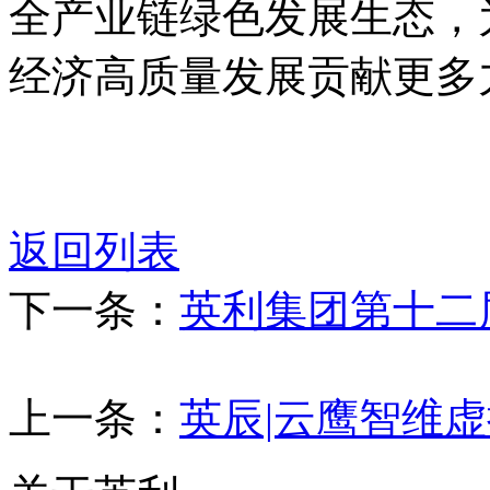
全产业链绿色发展生态，
经济高质量发展贡献更多
返回列表
下一条：
英利集团第十二
上一条：
英辰|云鹰智维