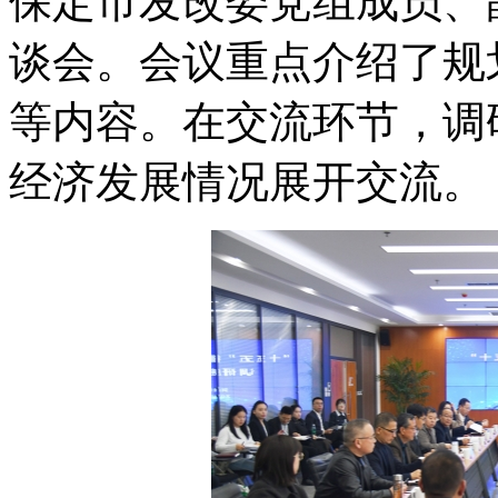
保定市发改委党组成员、
谈会。会议重点介绍了规
等内容。在交流环节，调
经济发展情况展开交流。