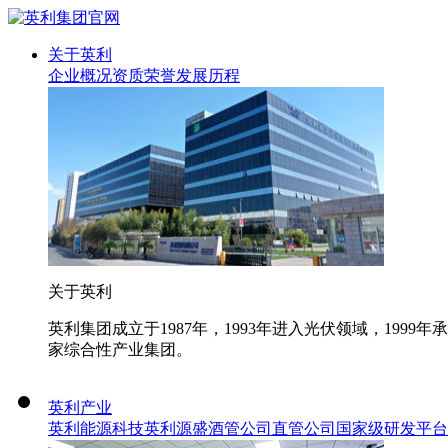
关于英利
企业概况
资质荣誉
发展历程
关于英利
英利集团成立于1987年，1993年进入光伏领域，19
家综合性产业集团。
英利产业
英利能源科技
英利源盛
酒管公司
直管公司
国家级研发平台