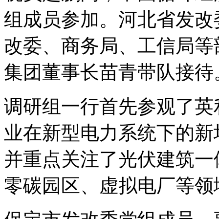
组成员参加。河北省发改
改委、商务局、工信局等
集团董事长苗青带队接待
调研组一行首先参观了英
业在新型电力系统下的新
并重点关注了光伏建筑一体
零碳园区、虚拟电厂等领