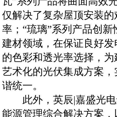
瓦”系列产品将曲面高效
仅解决了复杂屋顶安装的
率；“琉璃”系列产品创
建材领域，在保证良好发
的色彩和透光率选择，为
艺术化的光伏集成方案，
谐统一。
此外，英辰|嘉盛光电还
能源管理综合解决方案，