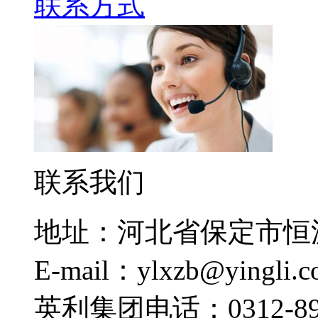
联系方式
联系我们
地址：河北省保定市恒
E-mail：ylxzb@yingli.
英利集团电话：0312-892