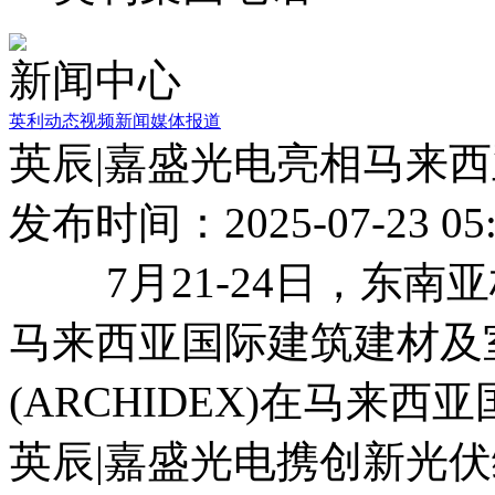
新闻中心
英利动态
视频新闻
媒体报道
英辰|嘉盛光电亮相马来
发布时间：2025-07-23 05:
7月21-24日，东南亚
马来西亚国际建筑建材及
(ARCHIDEX)在马来
英辰|嘉盛光电携创新光