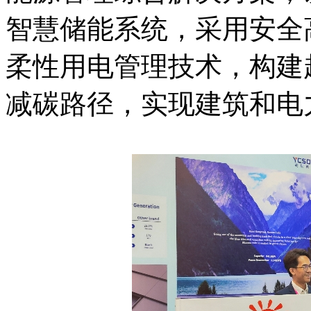
智慧储能系统，采用安全
柔性用电管理技术，构建
减碳路径，实现建筑和电